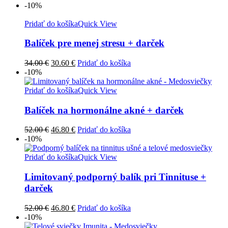
cena
cena
-10%
bola:
je:
34.00 €.
30.60 €.
Pridať do košíka
Quick View
Balíček pre menej stresu + darček
Pôvodná
Aktuálna
34.00
€
30.60
€
Pridať do košíka
cena
cena
-10%
bola:
je:
34.00 €.
30.60 €.
Pridať do košíka
Quick View
Balíček na hormonálne akné + darček
Pôvodná
Aktuálna
52.00
€
46.80
€
Pridať do košíka
cena
cena
-10%
bola:
je:
52.00 €.
46.80 €.
Pridať do košíka
Quick View
Limitovaný podporný balík pri Tinnituse +
darček
Pôvodná
Aktuálna
52.00
€
46.80
€
Pridať do košíka
cena
cena
-10%
bola:
je: