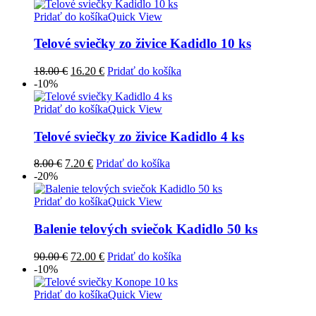
bola:
je:
8.00 €.
7.20 €.
Pridať do košíka
Quick View
Telové sviečky zo živice Kadidlo 10 ks
Pôvodná
Aktuálna
18.00
€
16.20
€
Pridať do košíka
cena
cena
-10%
bola:
je:
18.00 €.
16.20 €.
Pridať do košíka
Quick View
Telové sviečky zo živice Kadidlo 4 ks
Pôvodná
Aktuálna
8.00
€
7.20
€
Pridať do košíka
cena
cena
-20%
bola:
je:
8.00 €.
7.20 €.
Pridať do košíka
Quick View
Balenie telových sviečok Kadidlo 50 ks
Pôvodná
Aktuálna
90.00
€
72.00
€
Pridať do košíka
cena
cena
-10%
bola:
je:
90.00 €.
72.00 €.
Pridať do košíka
Quick View