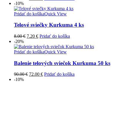
cena
cena
-10%
bola:
je:
18.00 €.
16.20 €.
Pridať do košíka
Quick View
Telové sviečky Kurkuma 4 ks
Pôvodná
Aktuálna
8.00
€
7.20
€
Pridať do košíka
cena
cena
-20%
bola:
je:
8.00 €.
7.20 €.
Pridať do košíka
Quick View
Balenie telových sviečok Kurkuma 50 ks
Pôvodná
Aktuálna
90.00
€
72.00
€
Pridať do košíka
cena
cena
-10%
bola:
je:
90.00 €.
72.00 €.