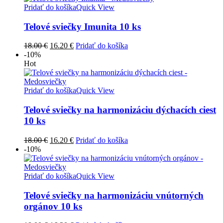
52.00 €.
46.80 €.
Pridať do košíka
Quick View
Telové sviečky Imunita 10 ks
Pôvodná
Aktuálna
18.00
€
16.20
€
Pridať do košíka
cena
cena
-10%
bola:
je:
Hot
18.00 €.
16.20 €.
Pridať do košíka
Quick View
Telové sviečky na harmonizáciu dýchacích ciest
10 ks
Pôvodná
Aktuálna
18.00
€
16.20
€
Pridať do košíka
cena
cena
-10%
bola:
je:
18.00 €.
16.20 €.
Pridať do košíka
Quick View
Telové sviečky na harmonizáciu vnútorných
orgánov 10 ks