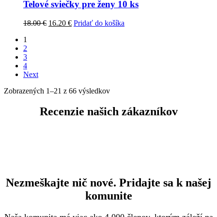
Telové sviečky pre ženy 10 ks
Pôvodná
Aktuálna
18.00
€
16.20
€
Pridať do košíka
cena
cena
1
bola:
je:
2
18.00 €.
16.20 €.
3
4
Next
Zobrazených 1–21 z 66 výsledkov
Recenzie našich zákazníkov
Nezmeškajte nič nové. Pridajte sa k našej
komunite
Naša komunita má viac ako 4 000 členov, ktorým záleží na