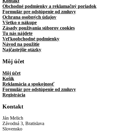
Kontakt
Obchodné podmienky a reklamačný poriadok
Formulár pre odstúpenie od zmluvy
Ochrana osobných údajov
Všetko o nákupe
Zásady používania súborov cookies
Tu nás nájdete
Veľkoobchodné podmienky
Návod na použitie
Najčastejšie otázky
Môj účet
Môj účet
Košík
Reklamácia a spokojnosť
Formulár pre odstúpenie od zmluvy
Registrácia
Kontakt
Ján Melich
Závodná 3, Bratislava
Slovensko