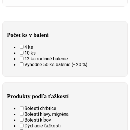
Počet ks v balení
4 ks
10 ks
12 ks rodinné balenie
Výhodné 50 ks balenie (- 20 %)
Produkty podľa ťažkostí
Bolesti chrbtice
Bolesti hlavy, migréna
Bolesti kĺbov
Dýchacie ťažkosti