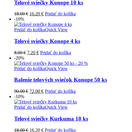
Telové sviečky Konope 10 ks
Pôvodná
Aktuálna
18.00
€
16.20
€
Pridať do košíka
cena
cena
-10%
bola:
je:
18.00 €.
16.20 €.
Pridať do košíka
Quick View
Telové sviečky Konope 4 ks
Pôvodná
Aktuálna
8.00
€
7.20
€
Pridať do košíka
cena
cena
-20%
bola:
je:
8.00 €.
7.20 €.
Pridať do košíka
Quick View
Balenie telových sviečok Konope 50 ks
Pôvodná
Aktuálna
90.00
€
72.00
€
Pridať do košíka
cena
cena
-10%
bola:
je:
90.00 €.
72.00 €.
Pridať do košíka
Quick View
Telové sviečky Kurkuma 10 ks
Pôvodná
Aktuálna
18.00
€
16.20
€
Pridať do košíka