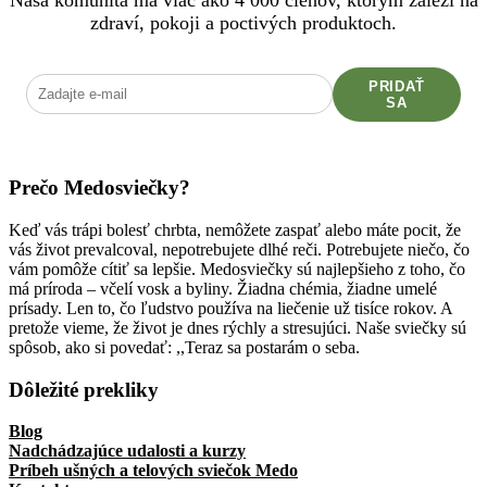
zdraví, pokoji a poctivých produktoch.
PRIDAŤ
SA
Prečo Medosviečky?
Keď vás trápi bolesť chrbta, nemôžete zaspať alebo máte pocit, že
vás život prevalcoval, nepotrebujete dlhé reči. Potrebujete niečo, čo
vám pomôže cítiť sa lepšie. Medosviečky sú najlepšieho z toho, čo
má príroda – včelí vosk a byliny. Žiadna chémia, žiadne umelé
prísady. Len to, čo ľudstvo používa na liečenie už tisíce rokov. A
pretože vieme, že život je dnes rýchly a stresujúci. Naše sviečky sú
spôsob, ako si povedať: ,,Teraz sa postarám o seba.
Dôležité prekliky
Blog
Nadchádzajúce udalosti a kurzy
Príbeh ušných a telových sviečok Medo