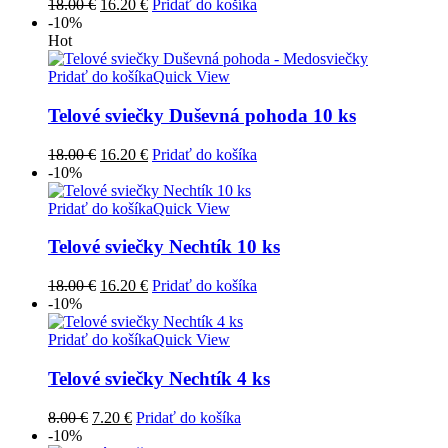
Pôvodná
Aktuálna
18.00
€
16.20
€
Pridať do košíka
cena
cena
-10%
bola:
je:
Hot
18.00 €.
16.20 €.
Pridať do košíka
Quick View
Telové sviečky Duševná pohoda 10 ks
Pôvodná
Aktuálna
18.00
€
16.20
€
Pridať do košíka
cena
cena
-10%
bola:
je:
18.00 €.
16.20 €.
Pridať do košíka
Quick View
Telové sviečky Nechtík 10 ks
Pôvodná
Aktuálna
18.00
€
16.20
€
Pridať do košíka
cena
cena
-10%
bola:
je:
18.00 €.
16.20 €.
Pridať do košíka
Quick View
Telové sviečky Nechtík 4 ks
Pôvodná
Aktuálna
8.00
€
7.20
€
Pridať do košíka
cena
cena
-10%