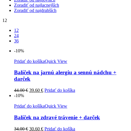
Zoradiť od najlacnejších
Zoradiť od najdrahších
12
12
24
36
-10%
Pridať do košíka
Quick View
Balíček na jarnú alergiu a sennú nádchu +
darček
Pôvodná
Aktuálna
44.00
€
39.60
€
Pridať do košíka
cena
cena
-10%
bola:
je:
44.00 €.
39.60 €.
Pridať do košíka
Quick View
Balíček na zdravé trávenie + darček
Pôvodná
Aktuálna
34.00
€
30.60
€
Pridať do košíka