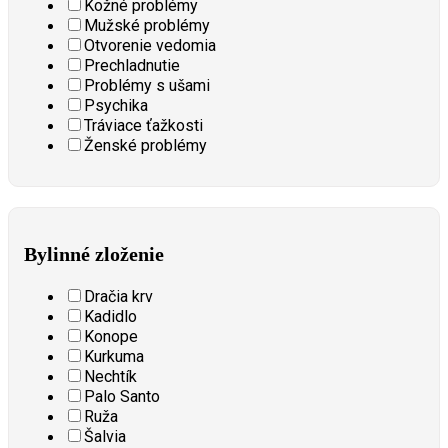
Kožné problémy
Mužské problémy
Otvorenie vedomia
Prechladnutie
Problémy s ušami
Psychika
Tráviace ťažkosti
Ženské problémy
Bylinné zloženie
Dračia krv
Kadidlo
Konope
Kurkuma
Nechtík
Palo Santo
Ruža
Šalvia