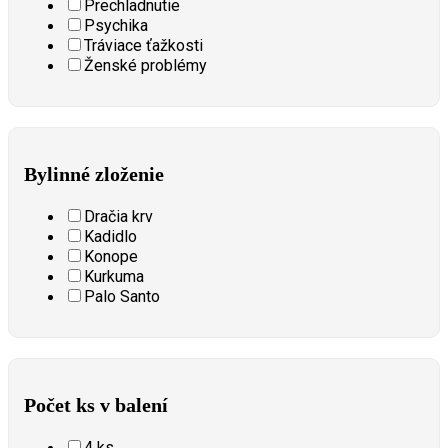
Prechladnutie
Psychika
Tráviace ťažkosti
Ženské problémy
Bylinné zloženie
Dračia krv
Kadidlo
Konope
Kurkuma
Palo Santo
Počet ks v balení
4 ks