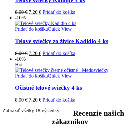
Telové sviečky Konope 4 ks
Pôvodná
Aktuálna
8.00
€
7.20
€
Pridať do košíka
cena
cena
-10%
bola:
je:
8.00 €.
7.20 €.
Pridať do košíka
Quick View
Telové sviečky zo živice Kadidlo 4 ks
Pôvodná
Aktuálna
8.00
€
7.20
€
Pridať do košíka
cena
cena
-10%
bola:
je:
Hot
8.00 €.
7.20 €.
Pridať do košíka
Quick View
Očistné telové sviečky 4 ks
Pôvodná
Aktuálna
8.00
€
7.20
€
Pridať do košíka
cena
cena
Zobraziť všetky 18 výsledky
bola:
je:
Recenzie našich
8.00 €.
7.20 €.
zákazníkov