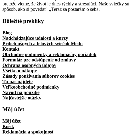
pretože vieme, že život je dnes rýchly a stresujúci. Naše sviečky sú
spôsob, ako si povedať: ,,Teraz sa postarám o seba.
Dôležité prekliky
Blog
Nadchádzajúce udalosti a kurzy
Príbeh ušných a telových sviečok Medo
Kontakt
Obchodné podmienky a reklamačný poriadok
Formulár pre odstúpenie od zmluvy
Ochrana osobných údajov
Všetko o nákupe
Zásady používania súborov cookies
Tu nás nájdete
Veľkoobchodné podmienky
Návod na použitie
Najčastejšie otázky
Môj účet
Môj účet
Košík
Reklamácia a spokojnosť