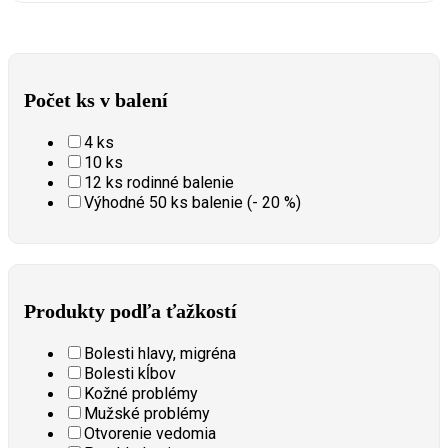
Počet ks v balení
4 ks
10 ks
12 ks rodinné balenie
Výhodné 50 ks balenie (- 20 %)
Produkty podľa ťažkostí
Bolesti hlavy, migréna
Bolesti kĺbov
Kožné problémy
Mužské problémy
Otvorenie vedomia