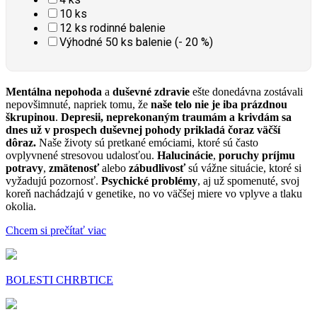
10 ks
12 ks rodinné balenie
Výhodné 50 ks balenie (- 20 %)
Mentálna nepohoda
a
duševné zdravie
ešte donedávna zostávali
nepovšimnuté, napriek tomu, že
naše telo nie je iba prázdnou
škrupinou
.
Depresii, neprekonaným traumám a krivdám sa
dnes už v prospech duševnej pohody prikladá čoraz väčší
dôraz.
Naše životy sú pretkané emóciami, ktoré sú často
ovplyvnené stresovou udalosťou.
Halucinácie
,
poruchy príjmu
potravy
,
zmätenosť
alebo
zábudlivosť
sú vážne situácie, ktoré si
vyžadujú pozornosť.
Psychické problémy
, aj už spomenuté, svoj
koreň nachádzajú v genetike, no vo väčšej miere vo vplyve a tlaku
okolia.
Chcem si prečítať viac
BOLESTI CHRBTICE