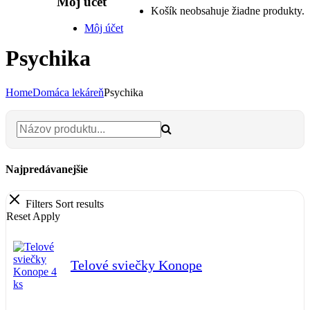
Môj účet
Košík neobsahuje žiadne produkty.
Môj účet
Psychika
Home
Domáca lekáreň
Psychika
Najpredávanejšie
Filters
Sort results
Reset
Apply
Telové sviečky Konope