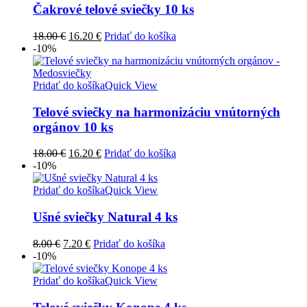
Čakrové telové sviečky 10 ks
Pôvodná
Aktuálna
18.00
€
16.20
€
Pridať do košíka
cena
cena
-10%
bola:
je:
18.00 €.
16.20 €.
Pridať do košíka
Quick View
Telové sviečky na harmonizáciu vnútorných
orgánov 10 ks
Pôvodná
Aktuálna
18.00
€
16.20
€
Pridať do košíka
cena
cena
-10%
bola:
je:
18.00 €.
16.20 €.
Pridať do košíka
Quick View
Ušné sviečky Natural 4 ks
Pôvodná
Aktuálna
8.00
€
7.20
€
Pridať do košíka
cena
cena
-10%
bola:
je:
8.00 €.
7.20 €.
Pridať do košíka
Quick View