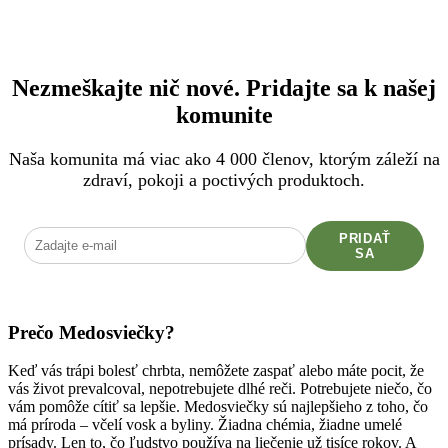
Nezmeškajte nič nové. Pridajte sa k našej
komunite
Naša komunita má viac ako 4 000 členov, ktorým záleží na
zdraví, pokoji a poctivých produktoch.
PRIDAŤ
SA
Prečo Medosviečky?
Keď vás trápi bolesť chrbta, nemôžete zaspať alebo máte pocit, že
vás život prevalcoval, nepotrebujete dlhé reči. Potrebujete niečo, čo
vám pomôže cítiť sa lepšie. Medosviečky sú najlepšieho z toho, čo
má príroda – včelí vosk a byliny. Žiadna chémia, žiadne umelé
prísady. Len to, čo ľudstvo používa na liečenie už tisíce rokov. A