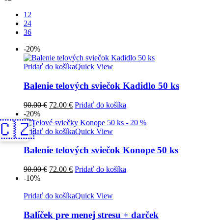
12
24
36
-20%
Pridať do košíka
Quick View
Balenie telových sviečok Kadidlo 50 ks
Pôvodná
Aktuálna
90.00
€
72.00
€
Pridať do košíka
cena
cena
-20%
bola:
je:
🇨🇿
90.00 €.
72.00 €.
Pridať do košíka
Quick View
Balenie telových sviečok Konope 50 ks
Pôvodná
Aktuálna
90.00
€
72.00
€
Pridať do košíka
cena
cena
-10%
bola:
je:
90.00 €.
72.00 €.
Pridať do košíka
Quick View
Balíček pre menej stresu + darček