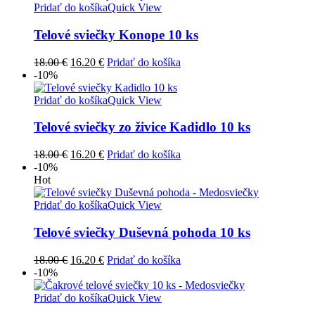
21.00 €.
18.90 €.
Pridať do košíka
Quick View
Telové sviečky Konope 10 ks
Pôvodná
Aktuálna
18.00
€
16.20
€
Pridať do košíka
cena
cena
-10%
bola:
je:
18.00 €.
16.20 €.
Pridať do košíka
Quick View
Telové sviečky zo živice Kadidlo 10 ks
Pôvodná
Aktuálna
18.00
€
16.20
€
Pridať do košíka
cena
cena
-10%
bola:
je:
Hot
18.00 €.
16.20 €.
Pridať do košíka
Quick View
Telové sviečky Duševná pohoda 10 ks
Pôvodná
Aktuálna
18.00
€
16.20
€
Pridať do košíka
cena
cena
-10%
bola:
je:
18.00 €.
16.20 €.
Pridať do košíka
Quick View