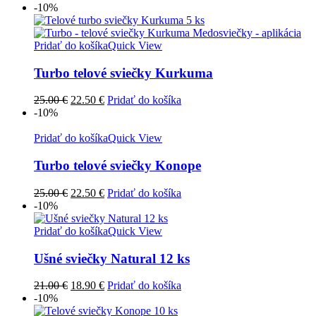
cena
cena
-10%
bola:
je:
25.00 €.
22.50 €.
Pridať do košíka
Quick View
Turbo telové sviečky Kurkuma
Pôvodná
Aktuálna
25.00
€
22.50
€
Pridať do košíka
cena
cena
-10%
bola:
je:
25.00 €.
22.50 €.
Pridať do košíka
Quick View
Turbo telové sviečky Konope
Pôvodná
Aktuálna
25.00
€
22.50
€
Pridať do košíka
cena
cena
-10%
bola:
je:
25.00 €.
22.50 €.
Pridať do košíka
Quick View
Ušné sviečky Natural 12 ks
Pôvodná
Aktuálna
21.00
€
18.90
€
Pridať do košíka
cena
cena
-10%
bola:
je: