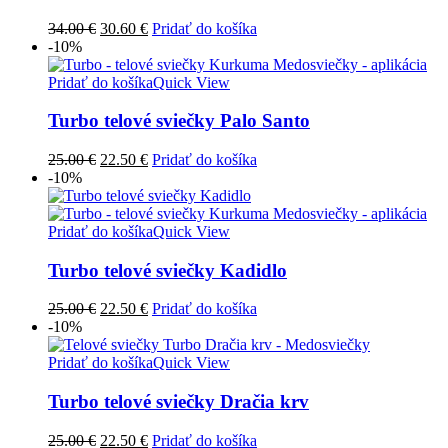
Pôvodná
Aktuálna
34.00
€
30.60
€
Pridať do košíka
cena
cena
-10%
bola:
je:
34.00 €.
30.60 €.
Pridať do košíka
Quick View
Turbo telové sviečky Palo Santo
Pôvodná
Aktuálna
25.00
€
22.50
€
Pridať do košíka
cena
cena
-10%
bola:
je:
25.00 €.
22.50 €.
Pridať do košíka
Quick View
Turbo telové sviečky Kadidlo
Pôvodná
Aktuálna
25.00
€
22.50
€
Pridať do košíka
cena
cena
-10%
bola:
je:
25.00 €.
22.50 €.
Pridať do košíka
Quick View
Turbo telové sviečky Dračia krv
Pôvodná
Aktuálna
25.00
€
22.50
€
Pridať do košíka