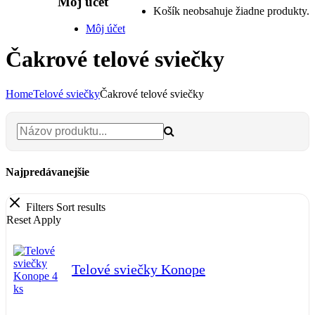
Môj účet
Košík neobsahuje žiadne produkty.
Môj účet
Čakrové telové sviečky
Home
Telové sviečky
Čakrové telové sviečky
Najpredávanejšie
Filters
Sort results
Reset
Apply
Telové sviečky Konope