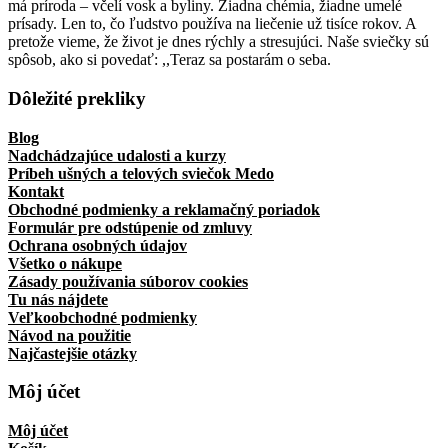
má príroda – včelí vosk a byliny. Žiadna chémia, žiadne umelé
prísady. Len to, čo ľudstvo používa na liečenie už tisíce rokov. A
pretože vieme, že život je dnes rýchly a stresujúci. Naše sviečky sú
spôsob, ako si povedať: ,,Teraz sa postarám o seba.
Dôležité prekliky
Blog
Nadchádzajúce udalosti a kurzy
Príbeh ušných a telových sviečok Medo
Kontakt
Obchodné podmienky a reklamačný poriadok
Formulár pre odstúpenie od zmluvy
Ochrana osobných údajov
Všetko o nákupe
Zásady používania súborov cookies
Tu nás nájdete
Veľkoobchodné podmienky
Návod na použitie
Najčastejšie otázky
Môj účet
Môj účet