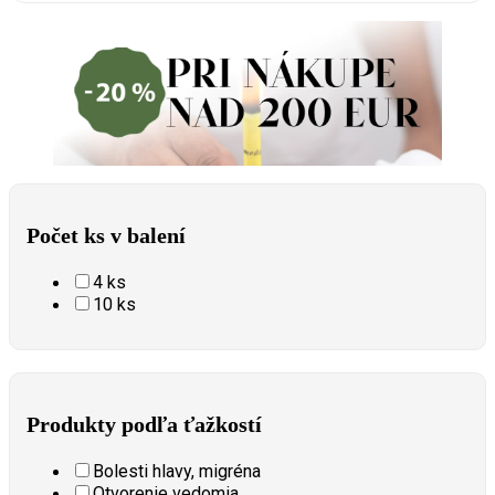
Počet ks v balení
4 ks
10 ks
Produkty podľa ťažkostí
Bolesti hlavy, migréna
Otvorenie vedomia