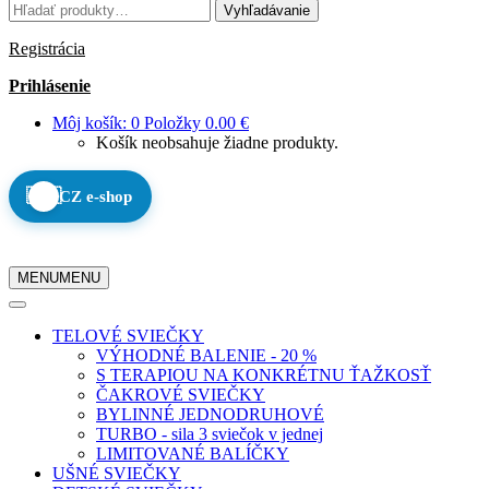
Hľadať:
Vyhľadávanie
Registrácia
Prihlásenie
Môj košík:
0
Položky
0.00
€
Košík neobsahuje žiadne produkty.
🇨🇿
CZ e-shop
MENU
MENU
TELOVÉ SVIEČKY
VÝHODNÉ BALENIE - 20 %
S TERAPIOU NA KONKRÉTNU ŤAŽKOSŤ
ČAKROVÉ SVIEČKY
BYLINNÉ JEDNODRUHOVÉ
TURBO - sila 3 sviečok v jednej
LIMITOVANÉ BALÍČKY
UŠNÉ SVIEČKY