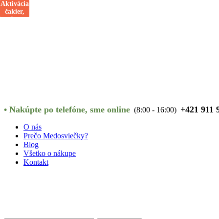
duchovno,
Aktivácia
vnútorné
migréna,
neistota,
tvorivosť,
emočné
kreativita,
neplodnosť,
intuícia,
strach z
napätie,
čakier,
bloky,
bloky,
hlas,
komunikácia
tvorivosť
migréna
úzkosť,
sexualita
reštart
rizika,
relax,
zlatá žila,
žalúdok
imunita
tela,
krivdy
•
Nakúpte po telefóne, sme online
+421 911 
(8:00 - 16:00)
O nás
Prečo Medosviečky?
Blog
Všetko o nákupe
Kontakt