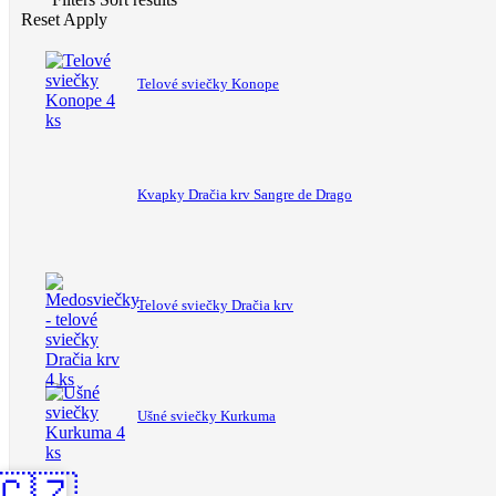
Reset
Apply
Telové sviečky Konope
Kvapky Dračia krv Sangre de Drago
Telové sviečky Dračia krv
Ušné sviečky Kurkuma
🇨🇿