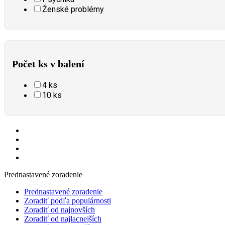
Ženské problémy
Počet ks v balení
4 ks
10 ks
Prednastavené zoradenie
Prednastavené zoradenie
Zoradiť podľa populárnosti
Zoradiť od najnovších
Zoradiť od najlacnejších