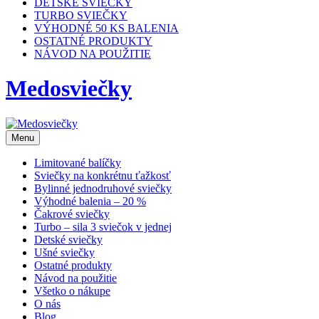
DETSKÉ SVIEČKY
TURBO SVIEČKY
VÝHODNÉ 50 KS BALENIA
OSTATNÉ PRODUKTY
NÁVOD NA POUŽITIE
Medosviečky
Menu
Limitované balíčky
Sviečky na konkrétnu ťažkosť
Bylinné jednodruhové sviečky
Výhodné balenia – 20 %
Čakrové sviečky
Turbo – sila 3 sviečok v jednej
Detské sviečky
Ušné sviečky
Ostatné produkty
Návod na použitie
Všetko o nákupe
O nás
Blog