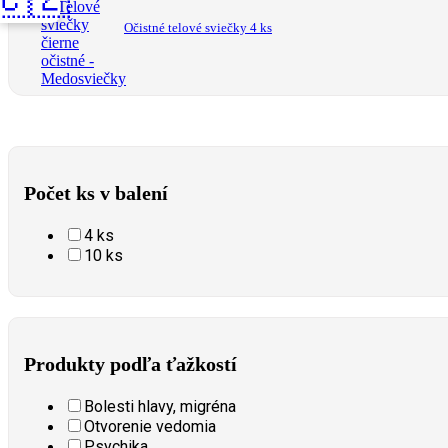
Očistné telové sviečky 4 ks
Počet ks v balení
4 ks
10 ks
Produkty podľa ťažkostí
Bolesti hlavy, migréna
Otvorenie vedomia
Psychika