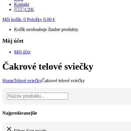
Kontakt
🇨🇿 CZK
Môj košík:
0
Položky
0.00
€
Košík neobsahuje žiadne produkty.
Môj účet
Môj účet
Čakrové telové sviečky
Home
Telové sviečky
Čakrové telové sviečky
Najpredávanejšie
Filters
Sort results