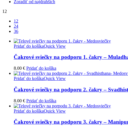
Zoradiť od najdrahších
12
12
24
36
Pridať do košíka
Quick View
Čakrové sviečky na podporu 1. čakry – Muladha
8.00
€
Pridať do košíka
Pridať do košíka
Quick View
Čakrové sviečky na podporu 2. čakry – Svadhis
8.00
€
Pridať do košíka
Pridať do košíka
Quick View
Čakrové sviečky na podporu 3. čakry – Manipur