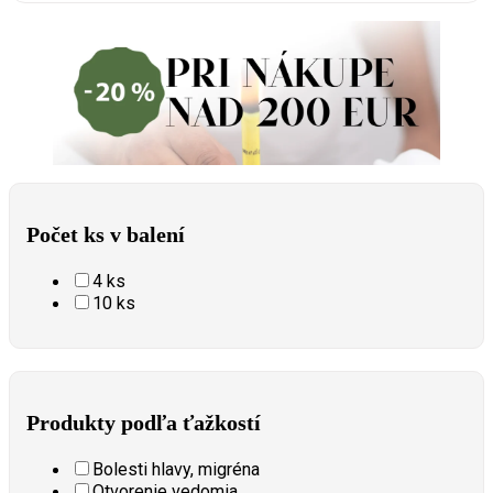
Počet ks v balení
4 ks
10 ks
Produkty podľa ťažkostí
Bolesti hlavy, migréna
Otvorenie vedomia