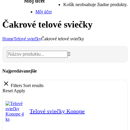
Môj účet
Košík neobsahuje žiadne produkty.
Môj účet
Čakrové telové sviečky
Home
Telové sviečky
Čakrové telové sviečky
Najpredávanejšie
Filters
Sort results
Reset
Apply
Telové sviečky Konope