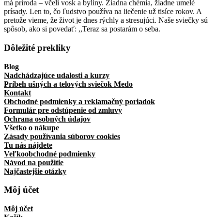
má príroda – včelí vosk a byliny. Žiadna chémia, žiadne umelé
prísady. Len to, čo ľudstvo používa na liečenie už tisíce rokov. A
pretože vieme, že život je dnes rýchly a stresujúci. Naše sviečky sú
spôsob, ako si povedať: ,,Teraz sa postarám o seba.
Dôležité prekliky
Blog
Nadchádzajúce udalosti a kurzy
Príbeh ušných a telových sviečok Medo
Kontakt
Obchodné podmienky a reklamačný poriadok
Formulár pre odstúpenie od zmluvy
Ochrana osobných údajov
Všetko o nákupe
Zásady používania súborov cookies
Tu nás nájdete
Veľkoobchodné podmienky
Návod na použitie
Najčastejšie otázky
Môj účet
Môj účet