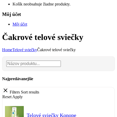
Košík neobsahuje žiadne produkty.
Môj účet
Môj účet
Čakrové telové sviečky
Home
Telové sviečky
Čakrové telové sviečky
Najpredávanejšie
Filters
Sort results
Reset
Apply
Telové sviečky Konope