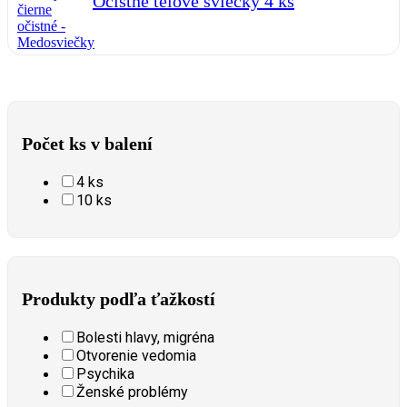
Očistné telové sviečky 4 ks
Počet ks v balení
4 ks
10 ks
Produkty podľa ťažkostí
Bolesti hlavy, migréna
Otvorenie vedomia
Psychika
Ženské problémy