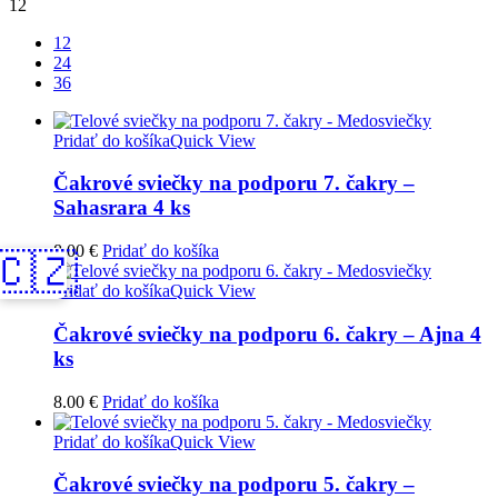
12
12
24
36
Pridať do košíka
Quick View
Čakrové sviečky na podporu 7. čakry –
Sahasrara 4 ks
8.00
€
Pridať do košíka
🇨🇿
Pridať do košíka
Quick View
Čakrové sviečky na podporu 6. čakry – Ajna 4
ks
8.00
€
Pridať do košíka
Pridať do košíka
Quick View
Čakrové sviečky na podporu 5. čakry –