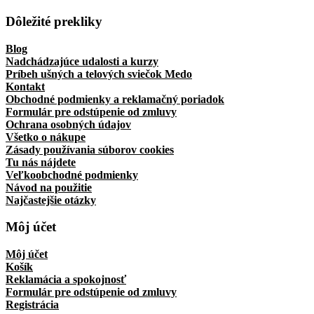
Dôležité prekliky
Blog
Nadchádzajúce udalosti a kurzy
Príbeh ušných a telových sviečok Medo
Kontakt
Obchodné podmienky a reklamačný poriadok
Formulár pre odstúpenie od zmluvy
Ochrana osobných údajov
Všetko o nákupe
Zásady používania súborov cookies
Tu nás nájdete
Veľkoobchodné podmienky
Návod na použitie
Najčastejšie otázky
Môj účet
Môj účet
Košík
Reklamácia a spokojnosť
Formulár pre odstúpenie od zmluvy
Registrácia