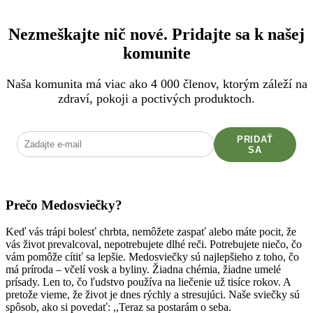
Nezmeškajte nič nové. Pridajte sa k našej
komunite
Naša komunita má viac ako 4 000 členov, ktorým záleží na
zdraví, pokoji a poctivých produktoch.
PRIDAŤ
SA
Prečo Medosviečky?
Keď vás trápi bolesť chrbta, nemôžete zaspať alebo máte pocit, že
vás život prevalcoval, nepotrebujete dlhé reči. Potrebujete niečo, čo
vám pomôže cítiť sa lepšie. Medosviečky sú najlepšieho z toho, čo
má príroda – včelí vosk a byliny. Žiadna chémia, žiadne umelé
prísady. Len to, čo ľudstvo používa na liečenie už tisíce rokov. A
pretože vieme, že život je dnes rýchly a stresujúci. Naše sviečky sú
spôsob, ako si povedať: ,,Teraz sa postarám o seba.