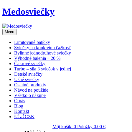
Medosviečky
Menu
Limitované balíčky
Sviečky na konkrétnu ťažkosť
Bylinné jednodruhové sviečky
Výhodné balenia – 20 %
Čakrové sviečky
Turbo – sila 3 sviečok v jednej
Detské sviečky
Ušné sviečky
Ostatné produkty
Návod na použitie
Všetko o nákupe
O nás
Blog
Kontakt
🇨🇿 CZK
Môj košík:
0
Položky
0.00
€