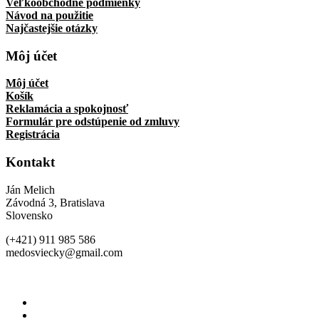
Veľkoobchodné podmienky
Návod na použitie
Najčastejšie otázky
Môj účet
Môj účet
Košík
Reklamácia a spokojnosť
Formulár pre odstúpenie od zmluvy
Registrácia
Kontakt
Ján Melich
Závodná 3, Bratislava
Slovensko
(+421) 911 985 586
medosviecky@gmail.com