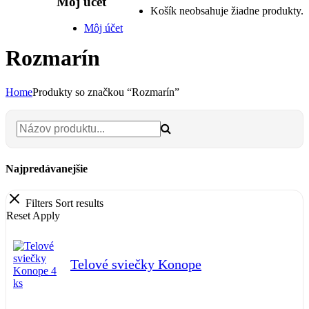
Môj účet
Košík neobsahuje žiadne produkty.
Môj účet
Rozmarín
Home
Produkty so značkou “Rozmarín”
Najpredávanejšie
Filters
Sort results
Reset
Apply
Telové sviečky Konope