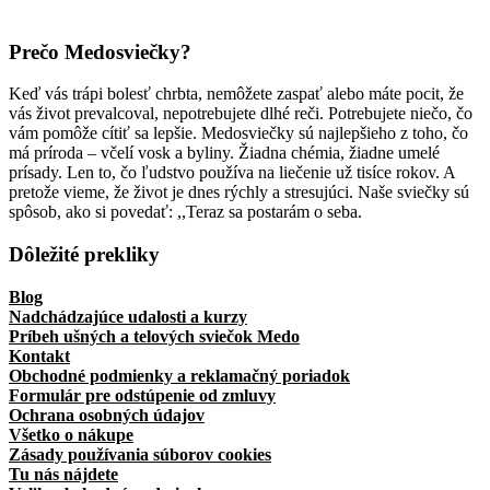
Prečo Medosviečky?
Keď vás trápi bolesť chrbta, nemôžete zaspať alebo máte pocit, že
vás život prevalcoval, nepotrebujete dlhé reči. Potrebujete niečo, čo
vám pomôže cítiť sa lepšie. Medosviečky sú najlepšieho z toho, čo
má príroda – včelí vosk a byliny. Žiadna chémia, žiadne umelé
prísady. Len to, čo ľudstvo používa na liečenie už tisíce rokov. A
pretože vieme, že život je dnes rýchly a stresujúci. Naše sviečky sú
spôsob, ako si povedať: ,,Teraz sa postarám o seba.
Dôležité prekliky
Blog
Nadchádzajúce udalosti a kurzy
Príbeh ušných a telových sviečok Medo
Kontakt
Obchodné podmienky a reklamačný poriadok
Formulár pre odstúpenie od zmluvy
Ochrana osobných údajov
Všetko o nákupe
Zásady používania súborov cookies
Tu nás nájdete