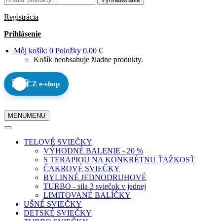
Registrácia
Prihlásenie
Môj košík:
0
Položky
0.00
€
Košík neobsahuje žiadne produkty.
🇨🇿
CZ e-shop
MENU
MENU
TELOVÉ SVIEČKY
VÝHODNÉ BALENIE - 20 %
S TERAPIOU NA KONKRÉTNU ŤAŽKOSŤ
ČAKROVÉ SVIEČKY
BYLINNÉ JEDNODRUHOVÉ
TURBO - sila 3 sviečok v jednej
LIMITOVANÉ BALÍČKY
UŠNÉ SVIEČKY
DETSKÉ SVIEČKY