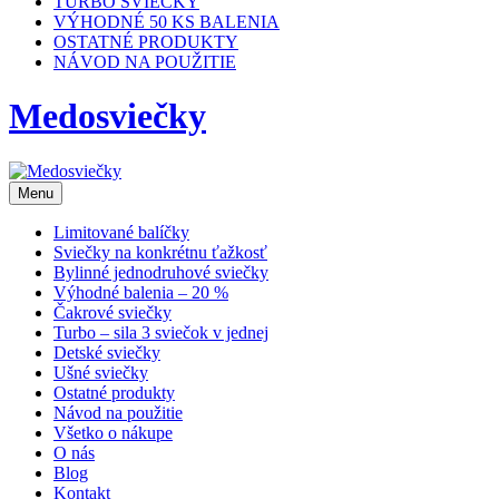
TURBO SVIEČKY
VÝHODNÉ 50 KS BALENIA
OSTATNÉ PRODUKTY
NÁVOD NA POUŽITIE
Medosviečky
Menu
Limitované balíčky
Sviečky na konkrétnu ťažkosť
Bylinné jednodruhové sviečky
Výhodné balenia – 20 %
Čakrové sviečky
Turbo – sila 3 sviečok v jednej
Detské sviečky
Ušné sviečky
Ostatné produkty
Návod na použitie
Všetko o nákupe
O nás
Blog
Kontakt