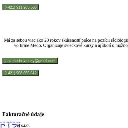
(+421) 911 985 586
Má za sebou viac ako 20 rokov skúseností práce na pozícii rádiologi
vo firme Medo. Organizuje sviečkové kurzy a aj školí o možnos
jana.medosviecky@gmail.com
(+421) 908 066 612
Fakturačné údaje
🇨🇿
MedoMel
s.r.o.