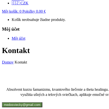
🇨🇿 CZK
Môj košík:
0
Položky
0.00
€
Košík neobsahuje žiadne produkty.
Môj účet
Môj účet
Kontakt
Domov
Kontakt
Absolvent kurzu šamanizmu, kvantového liečenie a theta healingu
využitia ušných a telových sviečkach, aplikuje emočné s
medosviecky@gmail.com