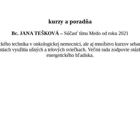
kurzy a poradňa
Bc. JANA TEŠKOVÁ –
Súčasť tímu Medo od roku 2021
ckého technika v onkologickej nemocnici, ale aj množstvo kurzov sebaro
tiach využitia ušných a telových sviečkach. Veľmi rada zodpovie otázk
energetického hľadiska.