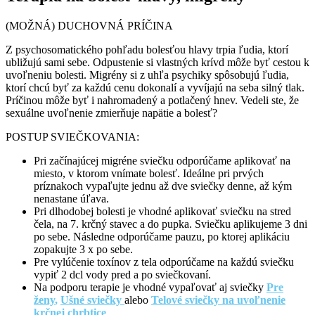
(MOŽNÁ) DUCHOVNÁ PRÍČINA
Z psychosomatického pohľadu bolesťou hlavy trpia ľudia, ktorí
ubližujú sami sebe. Odpustenie si vlastných krívd môže byť cestou k
uvoľneniu bolesti. Migrény si z uhľa psychiky spôsobujú ľudia,
ktorí chcú byť za každú cenu dokonalí a vyvíjajú na seba silný tlak.
Príčinou môže byť i nahromadený a potlačený hnev. Vedeli ste, že
sexuálne uvoľnenie zmierňuje napätie a bolesť?
POSTUP SVIEČKOVANIA:
Pri začínajúcej migréne sviečku odporúčame aplikovať na
miesto, v ktorom vnímate bolesť. Ideálne pri prvých
príznakoch vypaľujte jednu až dve sviečky denne, až kým
nenastane úľava.
Pri dlhodobej bolesti je vhodné aplikovať sviečku na stred
čela, na 7. krčný stavec a do pupka. Sviečku aplikujeme 3 dni
po sebe. Následne odporúčame pauzu, po ktorej aplikáciu
zopakujte 3 x po sebe.
Pre vylúčenie toxínov z tela odporúčame na každú sviečku
vypiť 2 dcl vody pred a po sviečkovaní.
Na podporu terapie je vhodné vypaľovať aj sviečky
Pre
ženy
,
Ušné sviečky
alebo
Telové sviečky na uvoľnenie
krčnej
chrbtice
.