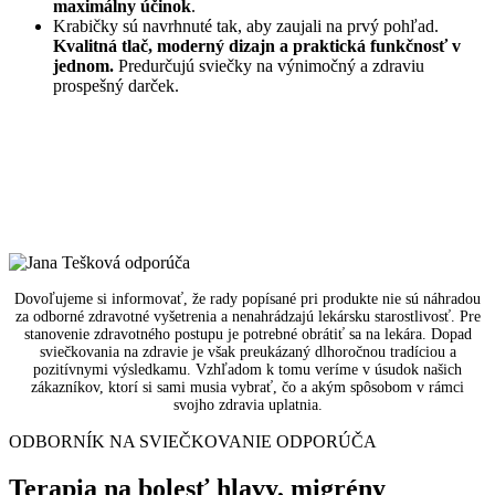
maximálny účinok
.
Krabičky sú navrhnuté tak, aby zaujali na prvý pohľad.
Kvalitná tlač, moderný dizajn a praktická funkčnosť v
jednom.
Predurčujú sviečky na výnimočný a zdraviu
prospešný darček.
Dovoľujeme si informovať, že rady popísané pri produkte nie sú náhradou
za odborné zdravotné vyšetrenia a nenahrádzajú lekársku starostlivosť. Pre
stanovenie zdravotného postupu je potrebné obrátiť sa na lekára. Dopad
sviečkovania na zdravie je však preukázaný dlhoročnou tradíciou a
pozitívnymi výsledkamu. Vzhľadom k tomu veríme v úsudok našich
zákazníkov, ktorí si sami musia vybrať, čo a akým spôsobom v rámci
svojho zdravia uplatnia.
ODBORNÍK NA SVIEČKOVANIE ODPORÚČA
Terapia na b
olesť hlavy, migrény