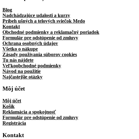
Blog
Nadchádzajúce udalosti a kurzy
Príbeh ušných a telových sviečok Medo
Kontakt
Obchodné podmienky a reklamačný poriadok
Formulár pre odstúpenie od zmluvy
Ochrana osobných údajov
Všetko o nákupe
Zásady používania súborov cookies
Tu nás nájdete
Veľkoobchodné podmienky
Návod na použitie
Najčastejšie otázky
Môj účet
Môj účet
Košík
Reklamácia a spokojnosť
Formulár pre odstúpenie od zmluvy
Registrácia
Kontakt