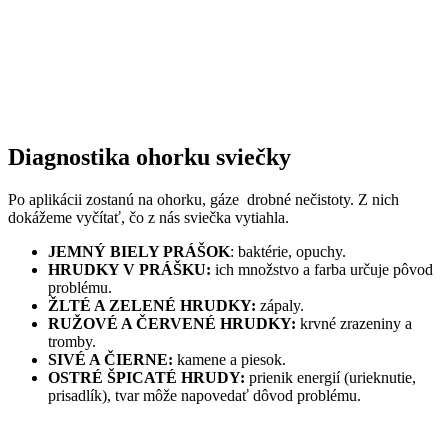
Diagnostika ohorku sviečky
Po aplikácii zostanú na ohorku, gáze drobné nečistoty. Z nich
dokážeme vyčítať, čo z nás sviečka vytiahla.
JEMNÝ BIELY PRÁŠOK
: baktérie, opuchy.
HRUDKY V PRÁŠKU:
ich množstvo a farba určuje pôvod
problému.
ŽLTÉ A ZELENÉ HRUDKY:
zápaly.
RUŽOVÉ A ČERVENÉ HRUDKY:
krvné zrazeniny a
tromby.
SIVÉ A ČIERNE:
kamene a piesok.
OSTRÉ ŠPICATÉ HRUDY:
prienik energií (urieknutie,
prisadlík), tvar môže napovedať dôvod problému.