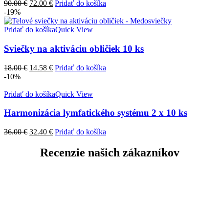
Pôvodná
Aktuálna
90.00
€
72.00
€
Pridať do košíka
cena
cena
-19%
bola:
je:
90.00 €.
72.00 €.
Pridať do košíka
Quick View
Sviečky na aktiváciu obličiek 10 ks
Pôvodná
Aktuálna
18.00
€
14.58
€
Pridať do košíka
cena
cena
-10%
bola:
je:
18.00 €.
14.58 €.
Pridať do košíka
Quick View
Harmonizácia lymfatického systému 2 x 10 ks
Pôvodná
Aktuálna
36.00
€
32.40
€
Pridať do košíka
cena
cena
bola:
je:
Recenzie našich zákazníkov
36.00 €.
32.40 €.