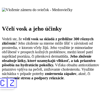
Včelí vosk a jeho účinky
Vedeli ste, že
včelí vosk sa skladá z približne 300 rôznych
zlúčenín
? Jeho zloženie sa mierne môže líšiť v závislosti od
prostredia, v ktorom včely žijú. Jeho využitie je mimoriadne
obľúbené v prospech kožných problémov, medzi ktoré patrí
napríklad psoriáza, či plienková dermatitída.
Jeho zloženie
obsahuje látky, ktoré uzamykajú vlhkosť, a tak priaznivo
pôsobia na hydratáciu pokožky.
Vďaka obsahu antioxidantov
priaznivo vplýva na pečeň, znižovanie cholesterolu. Využitie
náchádza v prípade potreby
zmiernenia zápalov
, akné, či
zmiernenie stresu a podpory relaxácie
.
🇨🇿