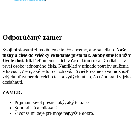
Odporúčaný zámer
Svojimi slovami zhmotňujeme to, čo chceme, aby sa udialo.
Naše
túžby a ciele do sviečky vkladáme preto tak, akoby sme ich už v
živote dosiahli.
Definujeme si ich v čase, ktorom sa už udiali
– v
prvej osobe jednotného čísla. Napríklad v prípade potreby utuženia
zdravia: ,,Viem, aké je to byť zdravá.” Sviečkovanie dáva možnosť
vdýchnuť zámer do celého tela a vydýchnuť to, čo nám bráni v jeho
dosiahnutí.
ZÁMER:
Prijímam život presne taký, aký teraz je
.
Som prijatá a milovaná.
Život sa mi deje pre moje najvyššie dobro.