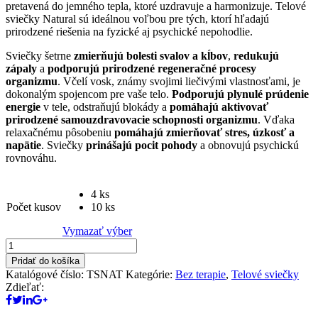
pretavená do jemného tepla, ktoré uzdravuje a harmonizuje. Telové
sviečky Natural sú ideálnou voľbou pre tých, ktorí hľadajú
prirodzené riešenia na fyzické aj psychické nepohodlie.
Sviečky šetrne
zmierňujú bolesti svalov a kĺbov
,
redukujú
zápaly
a
podporujú prirodzené regeneračné procesy
organizmu
. Včelí vosk, známy svojimi liečivými vlastnosťami, je
dokonalým spojencom pre vaše telo.
Podporujú plynulé prúdenie
energie
v tele, odstraňujú blokády a
pomáhajú aktivovať
prirodzené samouzdravovacie schopnosti organizmu
. Vďaka
relaxačnému pôsobeniu
pomáhajú zmierňovať stres, úzkosť a
napätie
. Sviečky
prinášajú pocit pohody
a obnovujú psychickú
rovnováhu.
4 ks
Počet kusov
10 ks
Vymazať výber
množstvo
Telové
Pridať do košíka
sviečky
Katalógové číslo:
TSNAT
Kategórie:
Bez terapie
,
Telové sviečky
z
Zdieľať:
včelieho
vosku