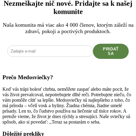
Nezmeškajte nič nové. Pridajte sa k našej
komunite
Naša komunita má viac ako 4 000 členov, ktorým záleží na
zdraví, pokoji a poctivých produktoch.
PRIDAŤ
SA
Prečo Medosviečky?
Keď vás trápi bolesť chrbta, nemôžete zaspať alebo máte pocit, že
vás život prevalcoval, nepotrebujete dlhé reči. Potrebujete niečo, čo
vám pomôže cítiť sa lepšie. Medosviečky sú najlepšieho z toho, čo
má príroda – včelí vosk a byliny. Žiadna chémia, žiadne umelé
prísady. Len to, čo ľudstvo používa na liečenie už tisíce rokov. A
pretože vieme, že život je dnes rýchly a stresujúci. Naše sviečky sú
spôsob, ako si povedať: ,,Teraz sa postarám o seba.
Dôležité prekliky