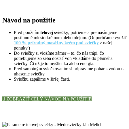
Návod na použitie
Pred použitím
telovej sviečky
, potrieme a premasírujeme
postihnuté miesto krémom alebo olejom. (Odporúčame využiť
100 % prírodný masážny krém pod sviečky
z našej
ponuky.)
Do sviečky si vložíme zámer – to, čo nás trápi, čo
potrebujeme zo seba dostať von vkladáme do plameňa
sviečky. Či už je to myšlienka alebo energia.
Pred samotným sviečkovaním si pripravíme pohár s vodou na
uhasenie sviečky.
Sviečku zapálime v širšej časti.
ZOBRAZIŤ CELÝ NÁVOD NA POUŽITIE