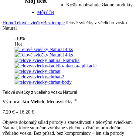
Môj účet
Košík neobsahuje žiadne produkty.
Môj účet
Home
Telové sviečky
Bez terapie
Telové sviečky z včelieho vosku
Natural
-10%
Hot
Telové sviečky z včelieho vosku Natural
®
Výrobca:
Ján Melich
, Medosviečky
Price
7.20
€
–
16.20
€
range:
Objavte dokonalý súlad prírody a starostlivosti s telovými sviečkami
7.20 €
Natural, ktoré sú ručne vyrábané výlučne z čistého prírodného
through
včelieho vosku. Bez prísad, bez kompromisov – len sila prírody
16.20 €