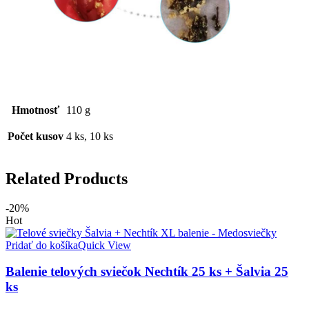
Hmotnosť
110 g
Počet kusov
4 ks, 10 ks
Related Products
-20%
Hot
Pridať do košíka
Quick View
Balenie telových sviečok Nechtík 25 ks + Šalvia 25
ks