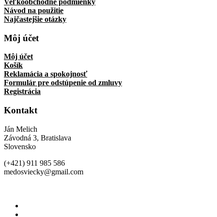
Veľkoobchodné podmienky
Návod na použitie
Najčastejšie otázky
Môj účet
Môj účet
Košík
Reklamácia a spokojnosť
Formulár pre odstúpenie od zmluvy
Registrácia
Kontakt
Ján Melich
Závodná 3, Bratislava
Slovensko
(+421) 911 985 586
medosviecky@gmail.com