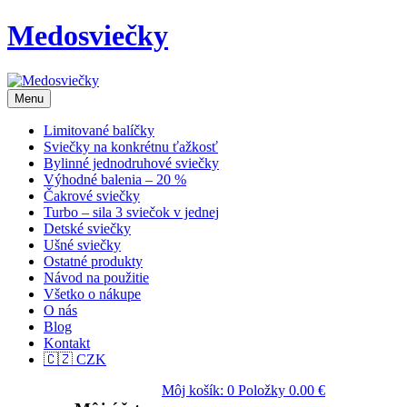
Medosviečky
Menu
Limitované balíčky
Sviečky na konkrétnu ťažkosť
Bylinné jednodruhové sviečky
Výhodné balenia – 20 %
Čakrové sviečky
Turbo – sila 3 sviečok v jednej
Detské sviečky
Ušné sviečky
Ostatné produkty
Návod na použitie
Všetko o nákupe
O nás
Blog
Kontakt
🇨🇿 CZK
Môj košík:
0
Položky
0.00
€