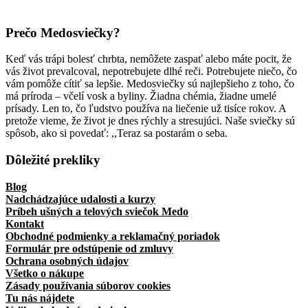
Prečo Medosviečky?
Keď vás trápi bolesť chrbta, nemôžete zaspať alebo máte pocit, že
vás život prevalcoval, nepotrebujete dlhé reči. Potrebujete niečo, čo
vám pomôže cítiť sa lepšie. Medosviečky sú najlepšieho z toho, čo
má príroda – včelí vosk a byliny. Žiadna chémia, žiadne umelé
prísady. Len to, čo ľudstvo používa na liečenie už tisíce rokov. A
pretože vieme, že život je dnes rýchly a stresujúci. Naše sviečky sú
spôsob, ako si povedať: ,,Teraz sa postarám o seba.
Dôležité prekliky
Blog
Nadchádzajúce udalosti a kurzy
Príbeh ušných a telových sviečok Medo
Kontakt
Obchodné podmienky a reklamačný poriadok
Formulár pre odstúpenie od zmluvy
Ochrana osobných údajov
Všetko o nákupe
Zásady používania súborov cookies
Tu nás nájdete