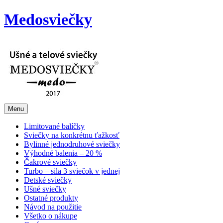
Medosviečky
Menu
Limitované balíčky
Sviečky na konkrétnu ťažkosť
Bylinné jednodruhové sviečky
Výhodné balenia – 20 %
Čakrové sviečky
Turbo – sila 3 sviečok v jednej
Detské sviečky
Ušné sviečky
Ostatné produkty
Návod na použitie
Všetko o nákupe