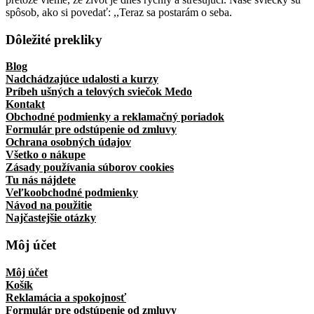
spôsob, ako si povedať: ,,Teraz sa postarám o seba.
Dôležité prekliky
Blog
Nadchádzajúce udalosti a kurzy
Príbeh ušných a telových sviečok Medo
Kontakt
Obchodné podmienky a reklamačný poriadok
Formulár pre odstúpenie od zmluvy
Ochrana osobných údajov
Všetko o nákupe
Zásady používania súborov cookies
Tu nás nájdete
Veľkoobchodné podmienky
Návod na použitie
Najčastejšie otázky
Môj účet
Môj účet
Košík
Reklamácia a spokojnosť
Formulár pre odstúpenie od zmluvy