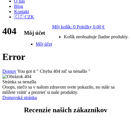
O nás
Blog
Kontakt
🇨🇿 CZK
Môj košík:
0
Položky
0.00
€
404
Môj účet
Košík neobsahuje žiadne produkty.
Môj účet
Error
Domov
You got it " Chyba 404 nič sa nenašlo "
Stránka sa nenašla
Ooops, niečo sa v našom zdravom svete pokazilo, no stále sa
môžete vrátiť a prezrieť si naše produkty.
Domovská stránka
Recenzie našich zákazníkov