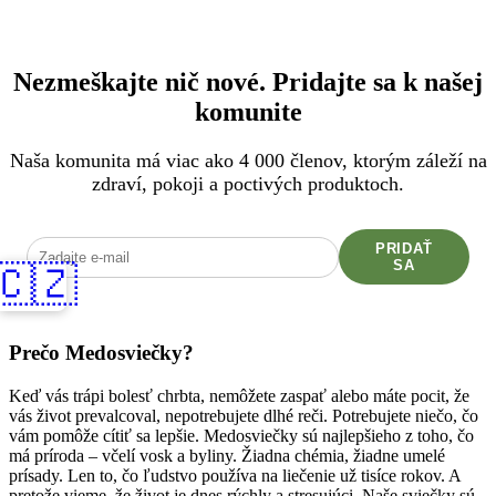
Nezmeškajte nič nové. Pridajte sa k našej
komunite
Naša komunita má viac ako 4 000 členov, ktorým záleží na
zdraví, pokoji a poctivých produktoch.
PRIDAŤ
SA
🇨🇿
Prečo Medosviečky?
Keď vás trápi bolesť chrbta, nemôžete zaspať alebo máte pocit, že
vás život prevalcoval, nepotrebujete dlhé reči. Potrebujete niečo, čo
vám pomôže cítiť sa lepšie. Medosviečky sú najlepšieho z toho, čo
má príroda – včelí vosk a byliny. Žiadna chémia, žiadne umelé
prísady. Len to, čo ľudstvo používa na liečenie už tisíce rokov. A
pretože vieme, že život je dnes rýchly a stresujúci. Naše sviečky sú