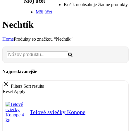
Môj účet
Košík neobsahuje žiadne produkty.
Môj účet
Nechtík
Home
Produkty so značkou “Nechtík”
Najpredávanejšie
Filters
Sort results
Reset
Apply
Telové sviečky Konope