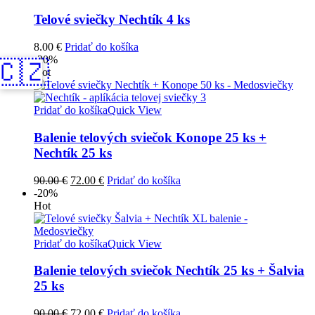
Telové sviečky Nechtík 4 ks
8.00
€
Pridať do košíka
-20%
🇨🇿
Hot
Pridať do košíka
Quick View
Balenie telových sviečok Konope 25 ks +
Nechtík 25 ks
Pôvodná
Aktuálna
90.00
€
72.00
€
Pridať do košíka
cena
cena
-20%
bola:
je:
Hot
90.00 €.
72.00 €.
Pridať do košíka
Quick View
Balenie telových sviečok Nechtík 25 ks + Šalvia
25 ks
Pôvodná
Aktuálna
90.00
€
72.00
€
Pridať do košíka