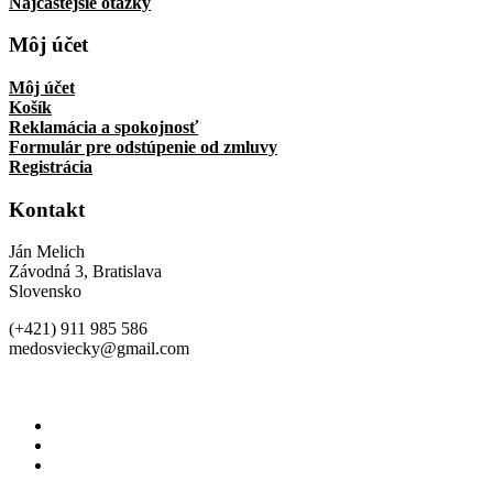
Najčastejšie otázky
Môj účet
Môj účet
Košík
Reklamácia a spokojnosť
Formulár pre odstúpenie od zmluvy
Registrácia
Kontakt
Ján Melich
Závodná 3, Bratislava
Slovensko
(+421) 911 985 586
medosviecky@gmail.com