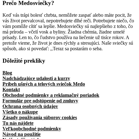
Prečo Medosviečky?
Keď vás trápi bolesť chrbta, nemôžete zaspať alebo máte pocit, že
vás život prevalcoval, nepotrebujete dlhé reči. Potrebujete niečo, čo
vám pomôže cítiť sa lepšie. Medosviečky sú najlepšieho z toho, čo
má príroda – včelí vosk a byliny. Žiadna chémia, žiadne umelé
prísady. Len to, čo ľudstvo používa na liečenie už tisíce rokov. A
pretože vieme, že život je dnes rýchly a stresujúci. Naše sviečky sú
spôsob, ako si povedať: ,,Teraz sa postarám o seba.
Dôležité prekliky
Blog
Nadchádzajúce udalosti a kurzy
Príbeh ušných a telových sviečok Medo
Kontakt
Obchodné podmienky a reklamačný poriadok
Formulár pre odstúpenie od zmluvy
Ochrana osobných údajov
Všetko o nákupe
Zásady používania súborov cookies
Tu nás nájdete
Veľkoobchodné podmienky
Návod na použitie