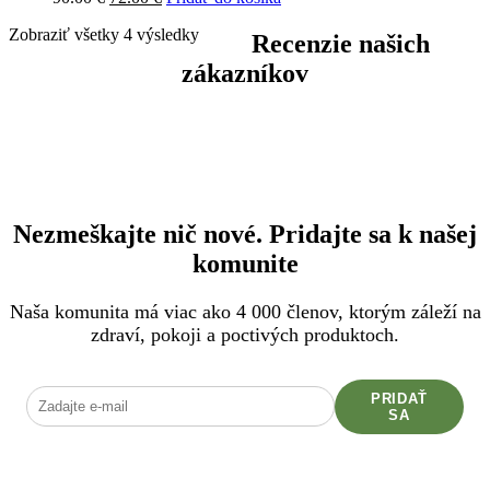
cena
cena
Zobraziť všetky 4 výsledky
bola:
je:
Recenzie našich
90.00 €.
72.00 €.
zákazníkov
Nezmeškajte nič nové. Pridajte sa k našej
komunite
Naša komunita má viac ako 4 000 členov, ktorým záleží na
zdraví, pokoji a poctivých produktoch.
PRIDAŤ
SA