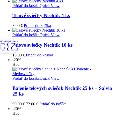
Pridať do košíka
Quick View
Telové sviečky Nechtík 4 ks
8.00
€
Pridať do košíka
Pridať do košíka
Quick View
🇨🇿
Telové sviečky Nechtík 10 ks
18.00
€
Pridať do košíka
-20%
Hot
Pridať do košíka
Quick View
Balenie telových sviečok Nechtík 25 ks + Šalvia
25 ks
Pôvodná
Aktuálna
90.00
€
72.00
€
Pridať do košíka
cena
cena
-20%
bola:
je:
Hot