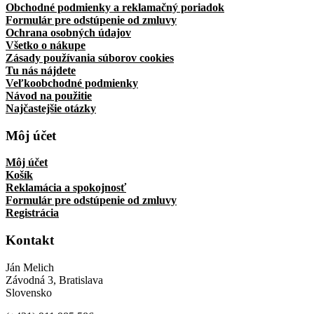
Obchodné podmienky a reklamačný poriadok
Formulár pre odstúpenie od zmluvy
Ochrana osobných údajov
Všetko o nákupe
Zásady používania súborov cookies
Tu nás nájdete
Veľkoobchodné podmienky
Návod na použitie
Najčastejšie otázky
Môj účet
Môj účet
Košík
Reklamácia a spokojnosť
Formulár pre odstúpenie od zmluvy
Registrácia
Kontakt
Ján Melich
Závodná 3, Bratislava
Slovensko