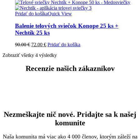
90.00 €.
72.00 €.
Pridať do košíka
Quick View
Balenie telových sviečok Konope 25 ks +
Nechtík 25 ks
Pôvodná
Aktuálna
90.00
€
72.00
€
Pridať do košíka
cena
cena
Zobraziť všetky 4 výsledky
bola:
je:
90.00 €.
72.00 €.
Recenzie našich zákazníkov
Nezmeškajte nič nové. Pridajte sa k našej
komunite
Naša komunita má viac ako 4 000 členov, ktorým záleží na