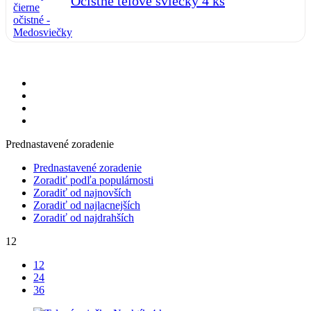
Očistné telové sviečky 4 ks
Prednastavené zoradenie
Prednastavené zoradenie
Zoradiť podľa populárnosti
Zoradiť od najnovších
Zoradiť od najlacnejších
Zoradiť od najdrahších
12
12
24
36