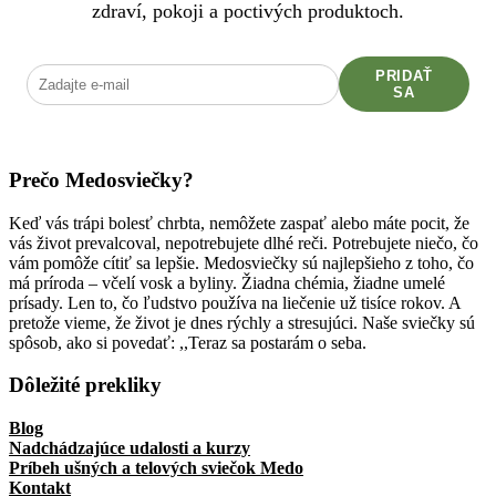
zdraví, pokoji a poctivých produktoch.
PRIDAŤ
SA
Prečo Medosviečky?
Keď vás trápi bolesť chrbta, nemôžete zaspať alebo máte pocit, že
vás život prevalcoval, nepotrebujete dlhé reči. Potrebujete niečo, čo
vám pomôže cítiť sa lepšie. Medosviečky sú najlepšieho z toho, čo
má príroda – včelí vosk a byliny. Žiadna chémia, žiadne umelé
prísady. Len to, čo ľudstvo používa na liečenie už tisíce rokov. A
pretože vieme, že život je dnes rýchly a stresujúci. Naše sviečky sú
spôsob, ako si povedať: ,,Teraz sa postarám o seba.
Dôležité prekliky
Blog
Nadchádzajúce udalosti a kurzy
Príbeh ušných a telových sviečok Medo
Kontakt