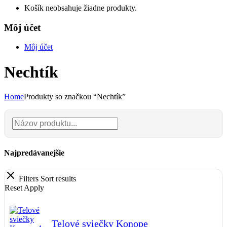
Košík neobsahuje žiadne produkty.
Môj účet
Môj účet
Nechtík
Home
Produkty so značkou “Nechtík”
Najpredávanejšie
Filters
Sort results
Reset
Apply
Telové sviečky Konope