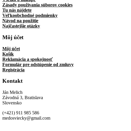
Zásady používania súborov cookies
Tu nás nájdete
Veľkoobchodné podmienky
Návod na použitie
Najčastejšie otázky
Môj účet
Môj účet
Košík
Reklamácia a spokojnosť
Formulár pre odstúpenie od zmluvy
Registrácia
Kontakt
Ján Melich
Závodná 3, Bratislava
Slovensko
(+421) 911 985 586
medosviecky@gmail.com