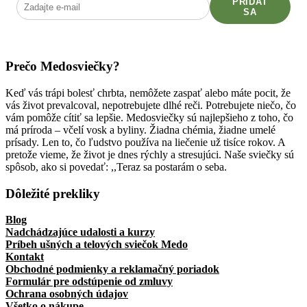
PRIDAŤ
SA
Prečo Medosviečky?
Keď vás trápi bolesť chrbta, nemôžete zaspať alebo máte pocit, že
vás život prevalcoval, nepotrebujete dlhé reči. Potrebujete niečo, čo
vám pomôže cítiť sa lepšie. Medosviečky sú najlepšieho z toho, čo
má príroda – včelí vosk a byliny. Žiadna chémia, žiadne umelé
prísady. Len to, čo ľudstvo používa na liečenie už tisíce rokov. A
pretože vieme, že život je dnes rýchly a stresujúci. Naše sviečky sú
spôsob, ako si povedať: ,,Teraz sa postarám o seba.
Dôležité prekliky
Blog
Nadchádzajúce udalosti a kurzy
Príbeh ušných a telových sviečok Medo
Kontakt
Obchodné podmienky a reklamačný poriadok
Formulár pre odstúpenie od zmluvy
Ochrana osobných údajov
Všetko o nákupe