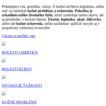
Pribúdajúci vek, genetika, vírusy, či bežná návšteva kúpaliska, môžu
mať za následok
kožné problémy a ochorenia
.
Pokožka je
zrkadlom nášho životného štýlu
, ktorý zastrešuje nielen stravu, ale
aj prostredie, v ktorom žijeme.
Ekzém
,
lupienka
,
akné
,
žihľavka
alebo iné
kožné ochorenia
, môžu nachádzať spúšťač navyše aj v
nesprávnej vnútornej rovnováhe.
Chcem si prečítať viac
BOLESTI CHRBTICE
BOLESTI KĹBOV
DÝCHACIE ŤAŽKOSTI
KOŽNÉ PROBLÉMY