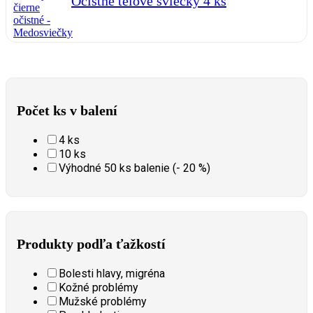
Očistné telové sviečky 4 ks
Počet ks v balení
4 ks
10 ks
Výhodné 50 ks balenie (- 20 %)
Produkty podľa ťažkostí
Bolesti hlavy, migréna
Kožné problémy
Mužské problémy