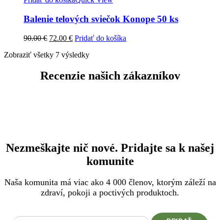
Balenie telových sviečok Konope 50 ks
Pôvodná
Aktuálna
90.00
€
72.00
€
Pridať do košíka
cena
cena
Zobraziť všetky 7 výsledky
bola:
je:
90.00 €.
72.00 €.
Recenzie našich zákazníkov
Nezmeškajte nič nové. Pridajte sa k našej
komunite
Naša komunita má viac ako 4 000 členov, ktorým záleží na
zdraví, pokoji a poctivých produktoch.