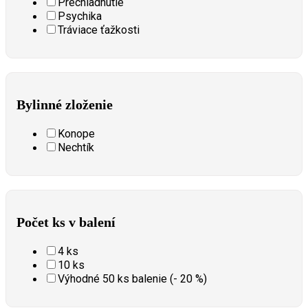
Prechladnutie
Psychika
Tráviace ťažkosti
Bylinné zloženie
Konope
Nechtík
Počet ks v balení
4 ks
10 ks
Výhodné 50 ks balenie (- 20 %)