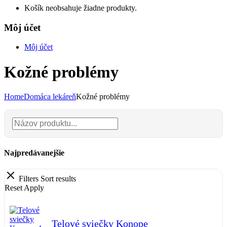
Košík neobsahuje žiadne produkty.
Môj účet
Môj účet
Kožné problémy
Home
Domáca lekáreň
Kožné problémy
Najpredávanejšie
Filters
Sort results
Reset
Apply
Telové sviečky Konope